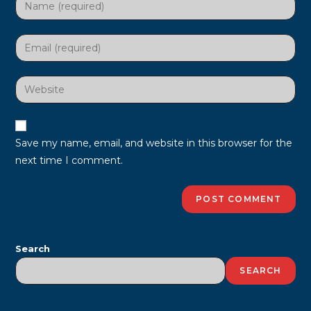
Enter
your
name
Enter
or
your
username
email
Enter
to
address
your
comment
to
website
comment
URL
Save my name, email, and website in this browser for the
(optional)
next time I comment.
Search
SEARCH