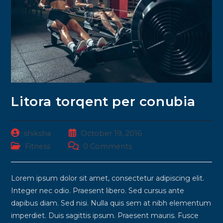
Litora torqent per conubia
Post
Post
shiksha
October 19, 2016
author:
published:
Post
Post
Fitness
0 Comments
category:
comments:
Lorem ipsum dolor sit amet, consectetur adipiscing elit.
Integer nec odio. Praesent libero. Sed cursus ante
dapibus diam. Sed nisi. Nulla quis sem at nibh elementum
imperdiet. Duis sagittis ipsum. Praesent mauris. Fusce