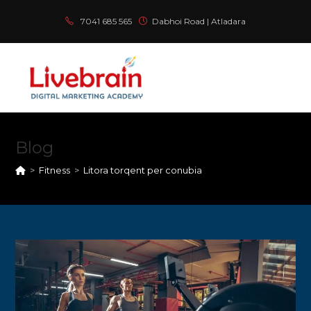
Skip
7041 685 565
Dabhoi Road | Atladara
to
content
Blog
>
Fitness
>
Litora torqent per conubia